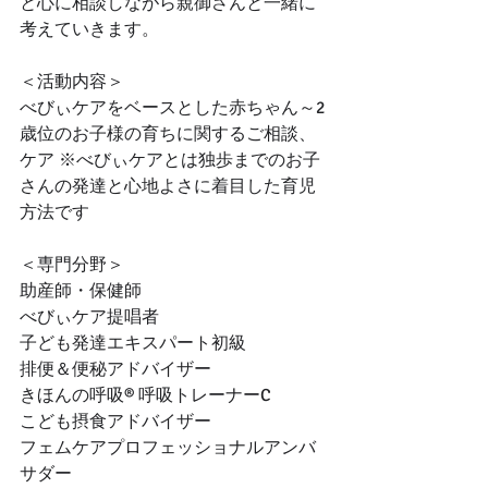
と心に相談しながら親御さんと一緒に
考えていきます。
＜活動内容＞
べびぃケアをベースとした赤ちゃん～2
歳位のお子様の育ちに関するご相談、
ケア ※べびぃケアとは独歩までのお子
さんの発達と心地よさに着目した育児
方法です
＜専門分野＞
助産師・保健師
べびぃケア提唱者
子ども発達エキスパート初級
排便＆便秘アドバイザー
きほんの呼吸® 呼吸トレーナーC
こども摂食アドバイザー
フェムケアプロフェッショナルアンバ
サダー