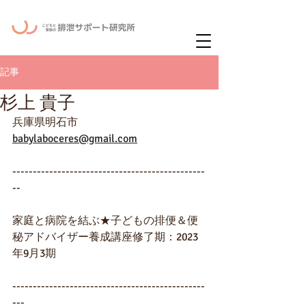
ー
ニュースレタ
記事
杉上 貴子
兵庫県明石市
babylaboceres@gmail.com
-----------------------------------------------
--
家庭と病院を結ぶ★子どもの排便＆便
秘アドバイザー養成講座修了期：2023
年9月3期
-----------------------------------------------
---