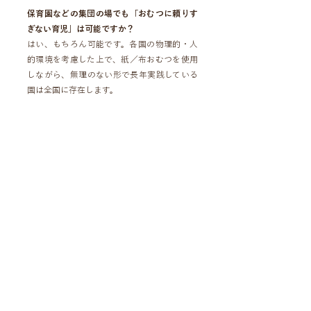
保育園などの集団の場でも「おむつに頼りす
ぎない育児」は可能ですか？
はい、もちろん可能です。各園の物理的・人
的環境を考慮した上で、紙／布おむつを使用
しながら、無理のない形で長年実践している
園は全国に存在します。
アドバイザー資格を保持するための年会費等
は必要ですか？
いいえ。排泄の尊厳が大切にされる社会の実
現のために、各アドバイザー養成講座を受講
した方が、長期間活動を続けて下さることを
応援しています。そのために、年会費等はい
ただいておりません。
アドバイザー養成講座の団体割引の条件を教
えて下さい
同一の施設、組織、法人、または同じ自治体
の公立園から2名様以上でお申込みいただく
と、団体割引が適応されます。2名様以上でお