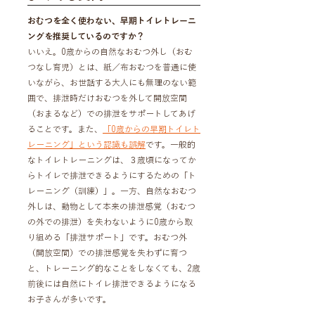
おむつを全く使わない、早期トイレトレーニ
ングを推奨しているのですか？
いいえ。0歳からの自然なおむつ外し（おむ
つなし育児）とは、紙／布おむつを普通に使
いながら、お世話する大人にも無理のない範
囲で、排泄時だけおむつを外して開放空間
（おまるなど）での排泄をサポートしてあげ
ることです。また、
「0歳からの早期トイレト
レーニング」という認識も誤解
です。一般的
なトイレトレーニングは、３歳頃になってか
らトイレで排泄できるようにするための「ト
レーニング（訓練）」。一方、自然なおむつ
外しは、動物として本来の排泄感覚（おむつ
の外での排泄）を失わないように0歳から取
り組める「排泄サポート」です。おむつ外
（開放空間）での排泄感覚を失わずに育つ
と、トレーニング的なことをしなくても、2歳
前後には自然にトイレ排泄できるようになる
お子さんが多いです。