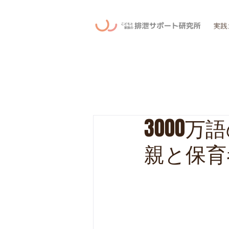
実践
3000
親と保育