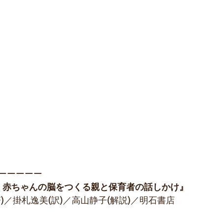
ーーーーー
格差　赤ちゃんの脳をつくる親と保育者の話しかけ』
)／掛札逸美(訳)／高山静子(解説)／明石書店