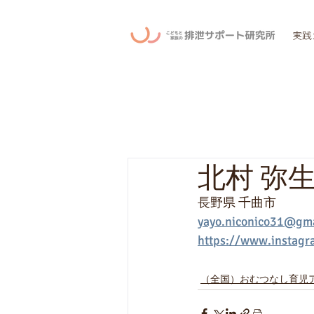
実践
北村 弥
長野県 千曲市
yayo.niconico31@gm
https://www.instagr
（全国）おむつなし育児