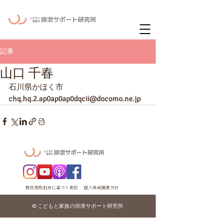
ー
ニュースレタ
記事
山口 千春
石川県かほく市
chq.hq.2.ap0ap0ap0dqcii@docomo.ne.jp
特定商取引法に基づく表記
個人情報保護方針
© こどもと家族の排泄サポート研究所