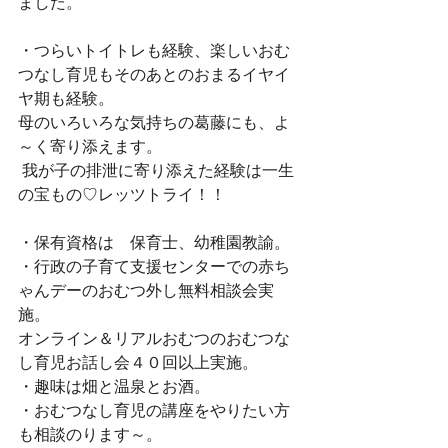
ました。 
・つらいトイトレも経験、楽しいおむ
つなし育児もそのあとのおまるイヤイ
ヤ期も経験。
母のいろいろな気持ちの葛藤にも、よ
～く寄り添えます。
 我が子の排泄に寄り添えた経験は一生
の宝もの♡レッツトライ！！ 
・保有資格は　保育士、幼稚園教諭。 
・行政の子育て支援センターでの赤ち
ゃんデーのおむつ外し無料相談会実
施。 
オンライン＆リアルおむつのおむつな
し育児お話し会４０回以上実施。
・趣味は畑と温泉とお酒。
・おむつなし育児の講座をやりたい方
も相談のります～。 