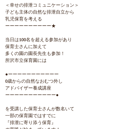
＜幸せの排泄コミュニケーション＞
子ども主体の自然な排泄自立から
乳児保育を考える
ーーーーーーーーーー★
当日は100名を超える参加があり
保育士さんに加えて
多くの園の園長先生も参加！
所沢市立保育園には
●ーーーーーーーーーーー
0歳からの自然なおむつ外し
アドバイザー養成講座
ーーーーーーーーーーー●
を受講した保育士さんが数名いて
一部の保育園ではすでに
『排泄に寄り添う保育』