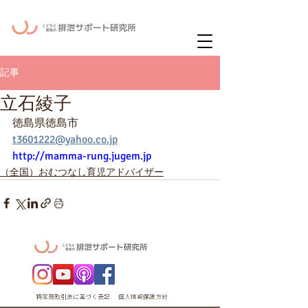
ー
ニュースレタ
記事
立石綾子
徳島県徳島市
t3601222@yahoo.co.jp
http://mamma-rung.jugem.jp
（全国）おむつなし育児アドバイザー
特定商取引法に基づく表記
個人情報保護方針