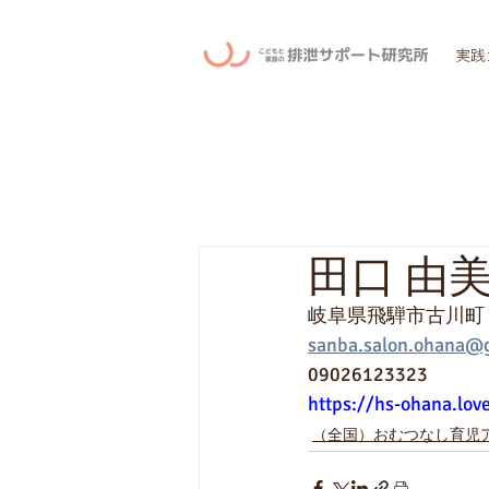
実践
田口 由
岐阜県飛騨市古川町
sanba.salon.ohana@
09026123323
https://hs-ohana.lov
（全国）おむつなし育児