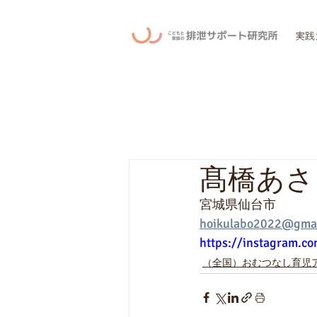
実践
髙橋あさ
宮城県仙台市
hoikulabo2022@gmai
https://instagram.c
（全国）おむつなし育児