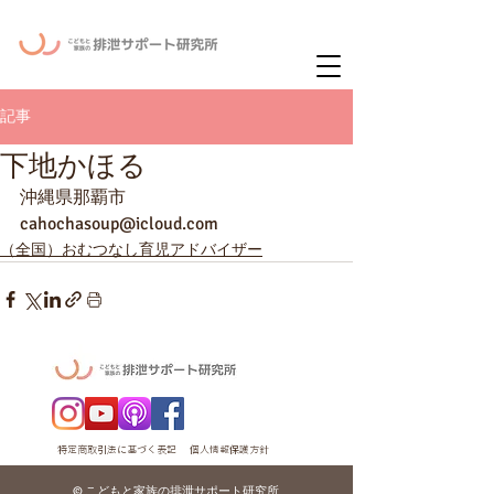
ー
ニュースレタ
記事
下地かほる
沖縄県那覇市
cahochasoup@icloud.com
（全国）おむつなし育児アドバイザー
特定商取引法に基づく表記
個人情報保護方針
© こどもと家族の排泄サポート研究所