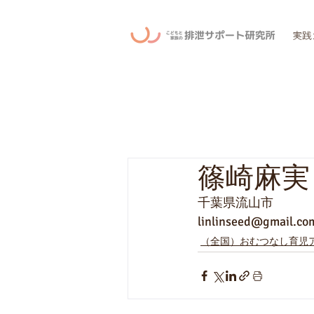
実践
篠崎麻実
千葉県流山市
linlinseed@gmail.co
（全国）おむつなし育児