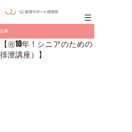
ー
ニュースレタ
記事
【㊗10年！シニアのための
排泄講座）】