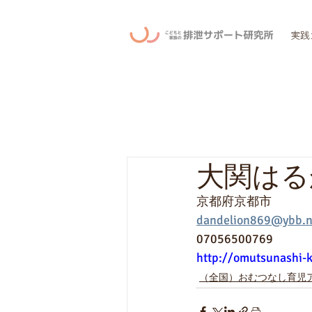
実践
大関はる
京都府京都市
dandelion869@ybb.n
07056500769
http://omutsunashi-
（全国）おむつなし育児