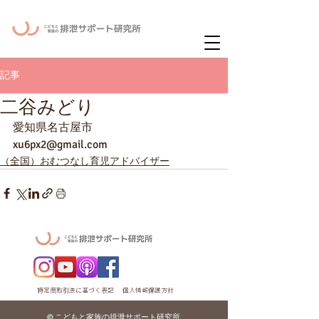
ー
ニュースレタ
記事
二谷みどり
愛知県名古屋市
xu6px2@gmail.com
（全国）おむつなし育児アドバイザー
特定商取引法に基づく表記
個人情報保護方針
© こどもと家族の排泄サポート研究所