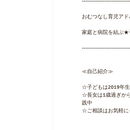
---------------------------
おむつなし育児アド
家庭と病院を結ぶ★
---------------------------
≪自己紹介≫
☆子どもは2019年
☆長女は1歳過ぎか
践中 
☆ご相談はお気軽に