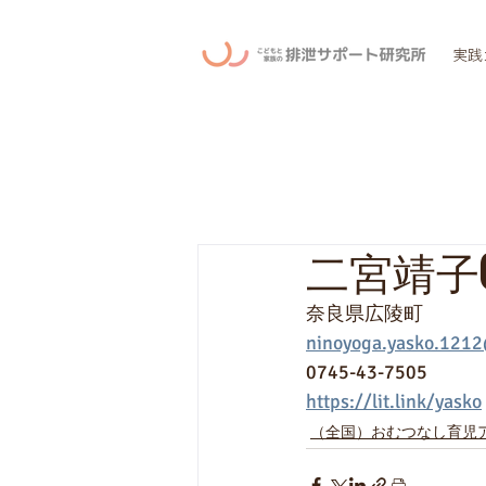
実践
二宮靖子(Y
奈良県広陵町
ninoyoga.yasko.121
0745-43-7505
https://lit.link/yasko
（全国）おむつなし育児