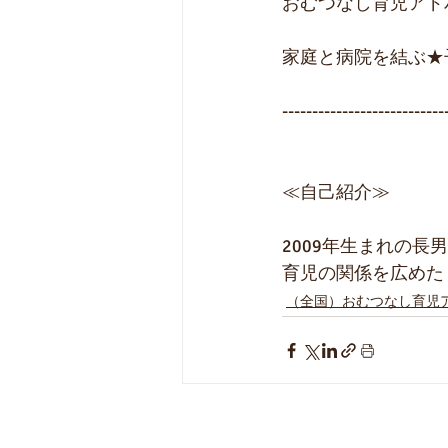
おむつなし育児アド
家庭と病院を結ぶ★
---------------------------
≪自己紹介≫
2009年生まれの
育児の関係を広めた
（全国）おむつなし育児