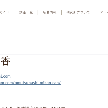
ガイド
講座一覧
新着情報
研究所について
アド
美香
l.com
am.com/omutsunashi.mikan.can/
----------------------