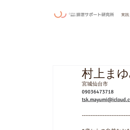
実践
村上まゆ
宮城仙台市
09036473718
tsk.mayumi@icloud.
---------------------------