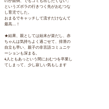
のが面倒、でもゴミも出したくない」
というズボラの行きつく先がおむつな
し育児でした。 
おまるでキャッチして流すだけなんて
最高…！  
★結果、親としては始末が楽だし、赤
ちゃんは気持ちよく過ごせて、排泄の
自立も早い、親子の非言語コミュニケ
ーションも深まる。 
4人ともあっという間におむつを卒業し
てしまって、少し寂しい気もします
が、とても濃厚な時間を過ごせまし
た。  
★4人とも男の子なので、男子の生態に
は詳しいつもりです(笑) 