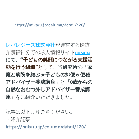
https://mikaru.jp/column/detail/120/
レバレジーズ株式会社
が運営する
医療
介護福祉分野の求人情報
サイト
mikaru
にて、
“
子どもの笑顔につながる支援活
動を行う組織”
として、
当研究所の
「家
庭と病院を結ぶ★子どもの排便＆便秘
アドバイザー養成講座」
と
「0歳からの
自然なおむつ外しアドバイザー養成講
座
」をご紹介いただきました。
記事は以下よりご覧ください。
・紹介記事：
https://mikaru.jp/column/detail/120/