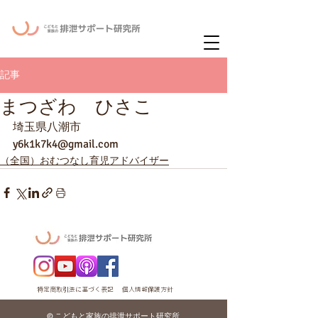
ー
ニュースレタ
記事
まつざわ ひさこ
埼玉県八潮市
y6k1k7k4@gmail.com
（全国）おむつなし育児アドバイザー
特定商取引法に基づく表記
個人情報保護方針
© こどもと家族の排泄サポート研究所