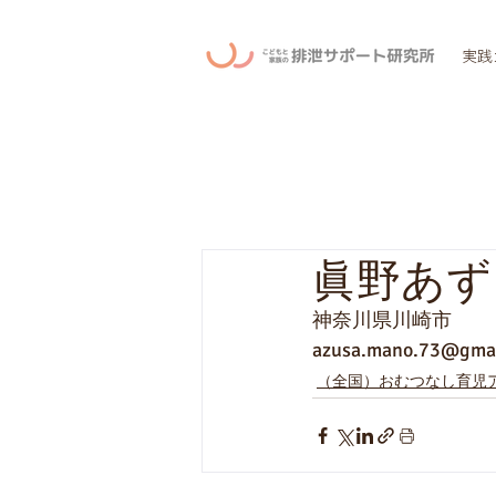
実践
眞野あず
神奈川県川崎市
azusa.mano.73@gmai
（全国）おむつなし育児