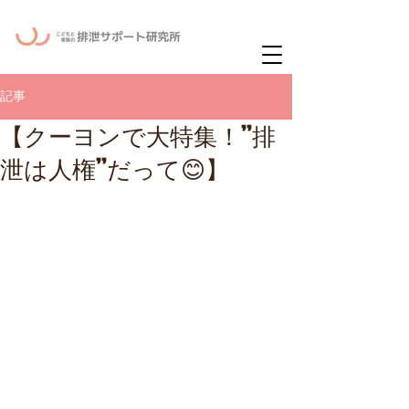
ー
ニュースレタ
記事
【クーヨンで大特集！”排
泄は人権”だって😊】