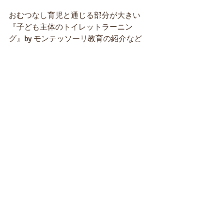
おむつなし育児と通じる部分が大きい
『子ども主体のトイレットラーニン
グ』by モンテッソーリ教育の紹介など
8月号全70ページのうちの
30ページも割いての充実の大特集！
今週中にはアマゾンKindleでも