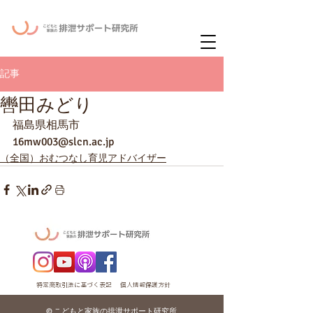
ー
ニュースレタ
記事
轡田みどり
福島県相馬市
16mw003@slcn.ac.jp
（全国）おむつなし育児アドバイザー
特定商取引法に基づく表記
個人情報保護方針
© こどもと家族の排泄サポート研究所