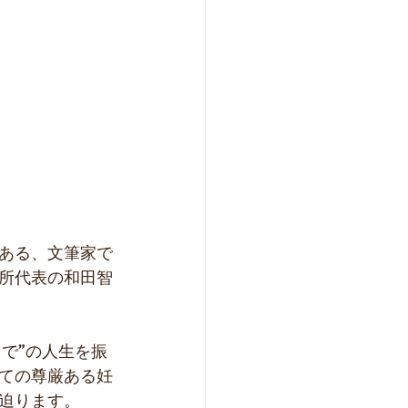
である、文筆家で
所代表の和田智
まで”の人生を振
ての尊厳ある妊
迫ります。