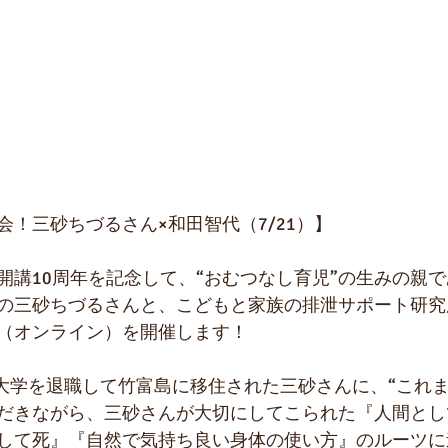
！三砂ちづるさん×和田智代（7/21）】
開講10周年を記念して、“おむつなし育児”の生みの親
の三砂ちづるさんと、こどもと家族の排泄サポート研究
（オンライン）を開催します！
田塾大学を退職して竹富島に移住された三砂さんに、“これ
だきながら、三砂さんが大切にしてこられた『人間とし
して死』『自然で気持ち良い身体の使い方』のルーツに