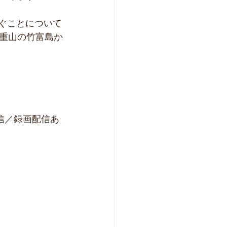
ぐことについて
重山の竹富島か
信／録画配信あ