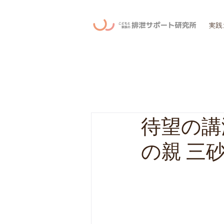
実践
待望の講
の親 三