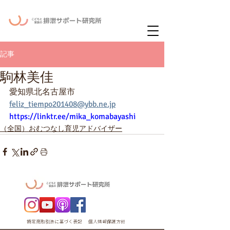
ー
ニュースレタ
記事
駒林美佳
愛知県北名古屋市
feliz_tiempo201408@ybb.ne.jp
https://linktr.ee/mika_komabayashi
（全国）おむつなし育児アドバイザー
特定商取引法に基づく表記
個人情報保護方針