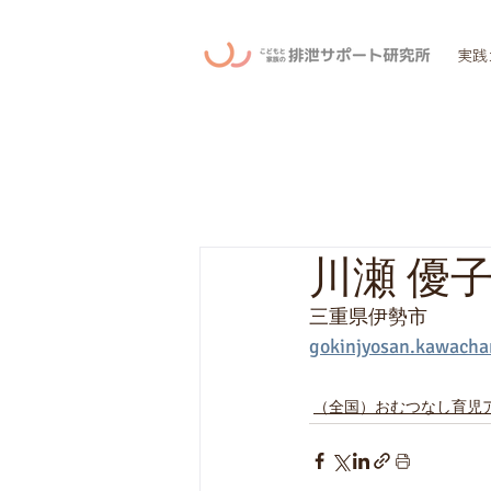
実践
川瀬 優
三重県伊勢市
gokinjyosan.kawach
（全国）おむつなし育児