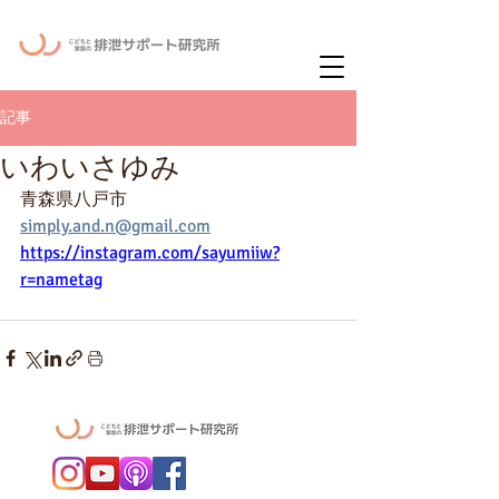
ー
ニュースレタ
記事
いわいさゆみ
青森県八戸市
simply.and.n@gmail.com
https://instagram.com/sayumiiw?
r=nametag