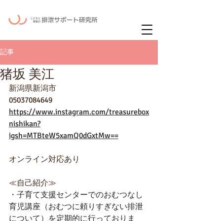
ー
ニュースレタ
記事
猪坂 美江
新潟県新潟市
05037084649
https://www.instagram.com/treasurebox
nishikan?
igsh=MTBteW5xamQ0dGxtMw==
オンライン対応あり
≪自己紹介≫
・
子育て支援センターでのおむつなし
育児講座（おむつに頼りすぎない排泄
について）を定期的に行っておりま