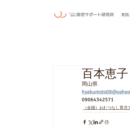
実践
百本恵子
岡山県
hyakumoto08@yahoo.
09064342571
（全国）おむつなし育児