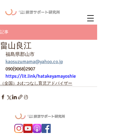
ー
ニュースレタ
記事
畠山良江
福島県郡山市
kaosuzumama@yahoo.co.jp
090(9068)2907
https://lit.link/hatakeyamayoshie
（全国）おむつなし育児アドバイザー