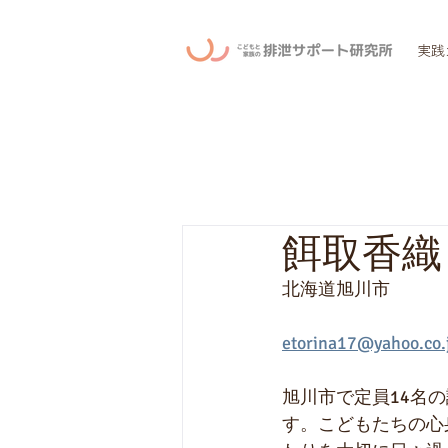
実践
餌取香織
北海道旭川市
etorina17@yahoo.co.
旭川市で定員14名
す。こどもたちの心