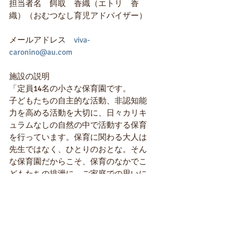
担当者名　餌取　香織（エトリ　香
織）（おむつなし育児アドバイザー）
メールアドレス　
viva-
caronino@au.com
施設の説明
「定員14名の小さな保育園です。
子どもたちの自主的な活動、非認知能
力を高める活動を大切に、日々カリキ
ュラムなしの自然の中で活動する保育
を行っています。保育に関わる大人は
先生ではなく、ひとりのおとな。そん
な保育園だからこそ、保育のなかでこ
どもたちの排泄に、ご家庭での思いに
寄り添うことを大切にしています。ア
ドバイザーとして、お力になることが
出来れば嬉しいです。」