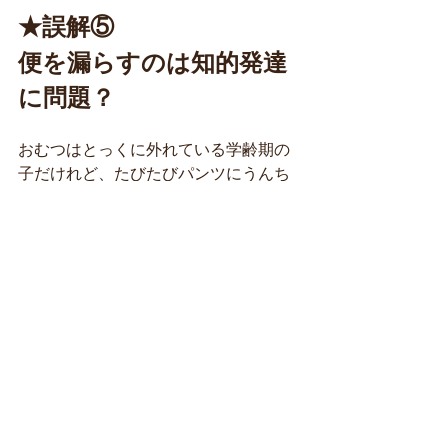
★誤解⑤
便を漏らすのは知的発達
に問題？
おむつはとっくに外れている学齢期の
子だけれど、たびたびパンツにうんち
を漏らしたりすると、学校の先生も保
護者も”知的発達”を疑う人が多いで
す。しかし！これも誤解！子どもの便
秘の専門医の中には「知的発達と排便
コントロールは　全く関係ないわけで
はないが　ほとんど関係ないといえ
る」と言う人もいます。
つまり、
おむつが外れている年齢でも
頻繁に便を漏らす場合は、便秘が原因
である可能性が高いのです！