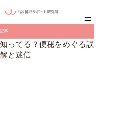
ー
ニュースレタ
記事
知ってる？便秘をめぐる誤
解と迷信