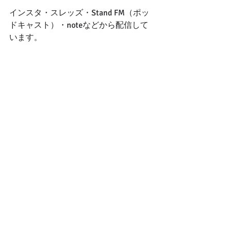
インスタ・スレッズ・Stand FM（ポッ
ドキャスト）・noteなどから配信して
います。
DMくださると個別に対応させていただ
きます。
Instagram／
https://www.instagram.com/rina_my_o
mutsulife
ーーーーーーーーーーー
スタンドFMチャンネルはこちら
「ママ達の家族まるっと応援隊」
https://stand.fm/channels/6231c25d7cd
2c7432880661c