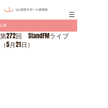
ー
ニュースレタ
記事
第272回 StandFMライブ
（5月21日）