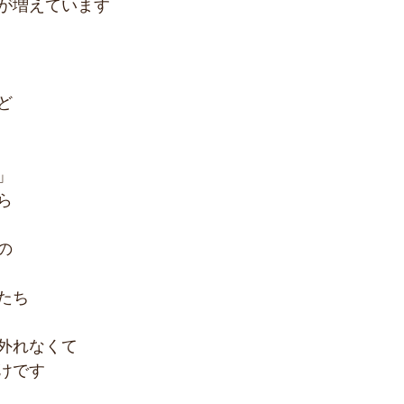
が増えています
ど
」
ら
の
たち
外れなくて
けです