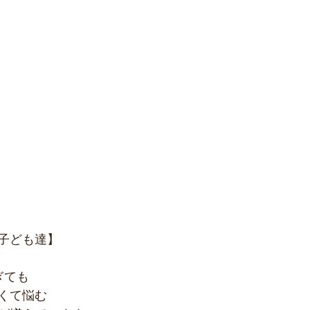
子ども達】
ぎても
くて悩む