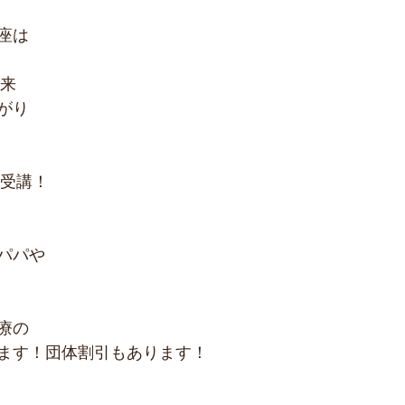
座は
以来
がり
が受講！
パパや
療の
ます！団体割引もあります！