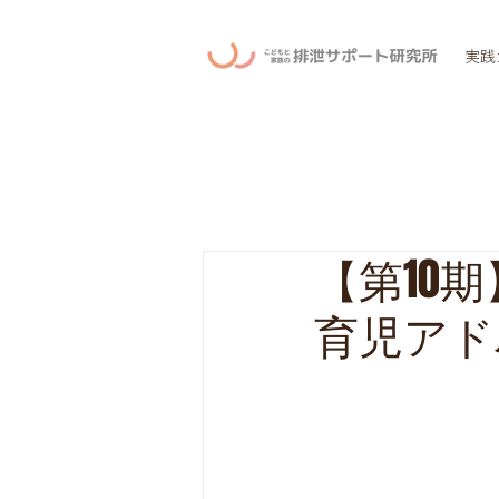
実践
【第10
育児アド