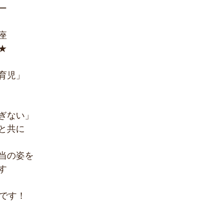
ー
座
★
育児」
ぎない」
と共に
当の姿を
す
中です！