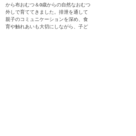
から布おむつ＆0歳からの自然なおむつ
外しで育ててきました。排泄を通して
親子のコミュニケーションを深め、食
育や触れあいも大切にしながら、子ど
もの心と身体の土台を育むサポートを
行っています。地域のママ向けのお話
会の開催や、オンライン・対面での個
別排泄サポートを実施。ホーローおま
る用のおまるカバー販売も行っていま
す。
（東北）アドバイザー
特定商取引法に基づく表記
個人情報保護方針