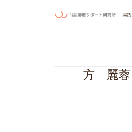
実践
方 麗蓉