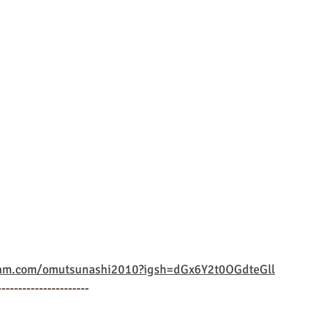
ram.com/omutsunashi2010?igsh=dGx6Y2t0OGdteGll
----------------------