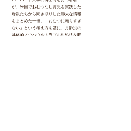
が、米国でおむつなし育児を実践した
母親たちから聞き取りした膨大な情報
をまとめた一冊。「おむつに頼りすぎ
ない」という考え方を基に、月齢別の
具体的ノウハウやトラブル対処法を収
録。2009年の発売以来、現在もコンス
タントに売れ続けているロングセラ
ー。おむつなし育児の実践的バイブル
本。
商品情報