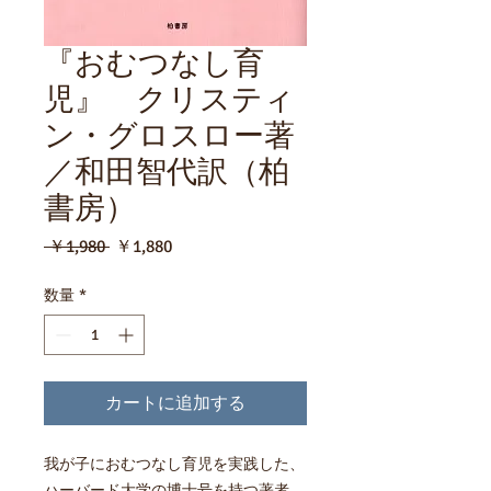
『おむつなし育
児』 クリスティ
ン・グロスロー著
／和田智代訳（柏
書房）
通
セ
 ￥1,980 
￥1,880
常
ー
価
ル
数量
*
格
価
格
カートに追加する
我が子におむつなし育児を実践した、
ハーバード大学の博士号を持つ著者