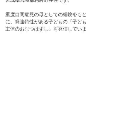
宮城県宮城郡利府町在住です。
重度自閉症児の母としての経験をもと
に、発達特性がある子どもの『子ども
主体のおむつはずし』を発信していま
す。快食・快眠・快便・ふれあいを大
切に、身体感覚や安心感、コミュニケ
ーションを土台にした排泄支援をサポ
ート。保護者・支援者向け講座や相談
活動を行っています。
（東北）アドバイザー
特定商取引法に基づく表記
個人情報保護方針