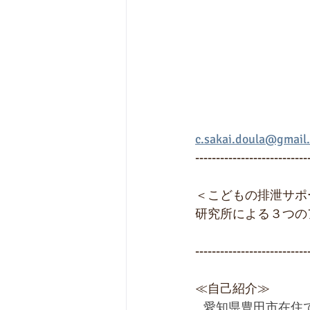
c.sakai.doula@gmail
---------------------------
＜こどもの排泄サポ
研究所による３つの
---------------------------
≪自己紹介≫
   愛知県豊田市在住