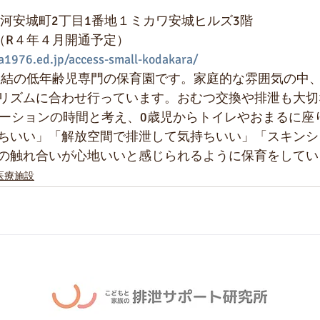
三河安城町2丁目1番地１ミカワ安城ヒルズ3階
770 （R４年４月開通予定）
a1976.ed.jp/access-small-kodakara/
リズムに合わせ行っています。おむつ交換や排泄も大切
ケーションの時間と考え、0歳児からトイレやおまるに座
ちいい」「解放空間で排泄して気持ちいい」「スキンシ
の触れ合いが心地いいと感じられるように保育をしてい
医療施設