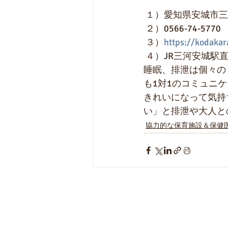
 １）愛知県安城市
 ２）0566-74-5
 ３）
https://kodakar
 ４）JR三河安城駅直結の低年齢児専門の保育園です。家庭的な雰囲気の中、食事や授乳、
睡眠、排泄は個々の
も1対1のコミュニ
きれいになって気持
い」と排泄や大人と
協力的な保育施設＆保健