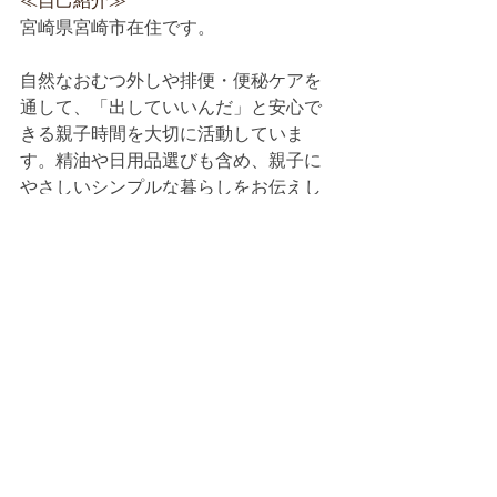
≪自己紹介≫
宮崎県宮崎市在住です。
自然なおむつ外しや排便・便秘ケアを
通して、「出していいんだ」と安心で
きる親子時間を大切に活動していま
す。精油や日用品選びも含め、親子に
やさしいシンプルな暮らしをお伝えし
ています。
助産院や子育て支援センター、カフェ
などでお話会やクラフト会を開催中で
す。
お気軽にご連絡ください♪
（九州・沖縄）アドバイザー