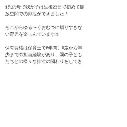
1児の母で我が子は生後23日で初めて開
放空間での排泄ができました！
そこからゆる〜くおむつに頼りすぎな
い育児を楽しんでいます♫
保有資格は保育士で8年間、0歳から年
少までの担当経験があり、園の子ども
たちとの様々な排泄の関わりをしてき
ました。
まだ排泄サポートを知らない時期から
知ってからの実践まで色々なお話しが
できると思います！
興味がある方へのお力になれれば幸い
です！
（近畿）アドバイザー