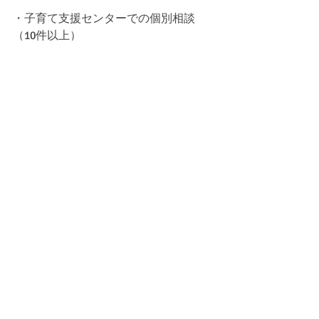
・子育て支援センターでの個別相談
（10件以上）
を通して、たくさんの親子と関わって
きました。
「子どもに合わせたやり方」
「一人ひとり違っていい」
そんな思いを大切にしながら、
ママと子どもが少しでもラクになる
自然なおむつ外しをお伝えしていま
す。