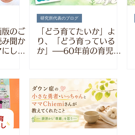
研究所代表のブログ
画版のご
「どう育てたいか」よ
読み聞か
り、「どう育っている
マにした
か」──60年前の育児書
のコラボ
が今も読み継がれている
理由とは？