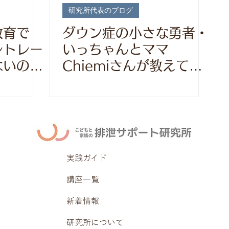
研究所代表のブログ
教育で
ダウン症の小さな勇者・
レトレー
いっちゃんとママ
ないの
Chiemiさんが教えてく
れたこと― 排泄から
「尊厳」を思う ―
実践ガイド
講座一覧
新着情報
研究所について